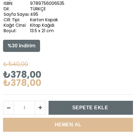
ISBN:
9789756006535
Dil:
TÜRKÇE
Sayfa Sayısı:
495
Cilt Tipi:
Karton Kapak
Kağıt Cinsi:
Kitap Kağıdı
Boyut:
13.5 x 21 cm
%
30
İndirim
₺540,00
₺378,00
₺378,00