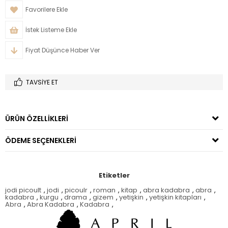
Favorilere Ekle
İstek Listeme Ekle
Fiyat Düşünce Haber Ver
TAVSIYE ET
ÜRÜN ÖZELLIKLERI
ÖDEME SEÇENEKLERI
Etiketler
jodi picoult
,
jodi
,
picoulr
,
roman
,
kitap
,
abra kadabra
,
abra
,
kadabra
,
kurgu
,
drama
,
gizem
,
yetişkin
,
yetişkin kitapları
,
Abra
,
Abra Kadabra
,
Kadabra
,