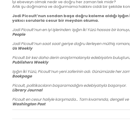
İyi ebeveyn olmak nedir ve doğru her zaman tek midir?
Artık şu doğmama ve doğurmama hakkını ciddi bir şekilde ko
Jodi Picoult’nun sondan başa doğru kaleme aldığı Işığın İ
yakıcı sorularla cesur bir meydan okuma.
Jodi Picoult’nun en iyi işlerinden: Işığın İki Yüzü hassas bir konuyu,
People
Jodi Picoult’nun saat saat geriye doğru ilerleyen müthiş romanı, 
Us Weekly
Picoult bir kez daha derin araştırmalarıyla edebiyatını buluşturuy
Publishers Weekly
Işığın İki Yüzü, Picoult’nun yeni zaferinin adı. Günümüzde her zam
Bookpage
Picoult, politikacıların başaramadığını edebiyatıyla başarıyor.
Library Journal
Picoult en cesur haliyle karşımızda… Tam kıvamında, dengeli ve k
Washington Post