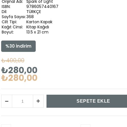
Orijinal Adı:
Spark of Light
ISBN:
9786057440167
Dil:
TÜRKÇE
Sayfa Sayısı:
368
Cilt Tipi:
Karton Kapak
Kağıt Cinsi:
Kitap Kağıdı
Boyut:
13.5 x 21 cm
%
30
İndirim
₺400,00
₺280,00
₺280,00