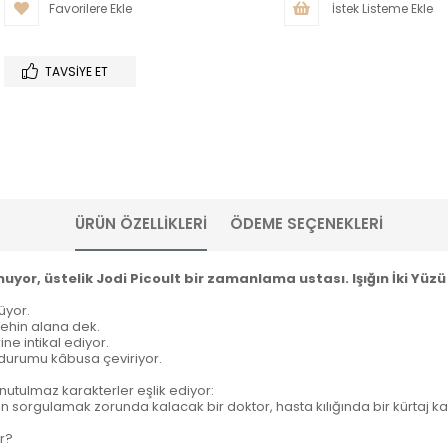
Favorilere Ekle
İstek Listeme Ekle
TAVSIYE ET
ÜRÜN ÖZELLIKLERI
ÖDEME SEÇENEKLERI
uyor, üstelik Jodi Picoult bir zamanlama ustası.
Işığın İki Yüz
üyor.
rehin alana dek.
e intikal ediyor.
durumu kâbusa çeviriyor.
utulmaz karakterler eşlik ediyor:
n sorgulamak zorunda kalacak bir doktor, hasta kılığında bir kürtaj kar
r?